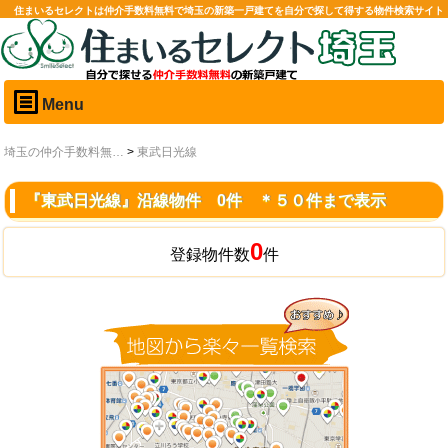
住まいるセレクトは仲介手数料無料で埼玉の新築一戸建てを自分で探して得する物件検索サイト
Menu
埼玉の仲介手数料無…
>
東武日光線
『東武日光線』沿線物件 0件 ＊５０件まで表示
0
登録物件数
件