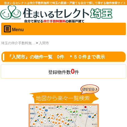
住まいるセレクトは仲介手数料無料で埼玉の新築一戸建てを自分で探して得する物件検索サイト
Menu
埼玉の仲介手数料無…
>
入間市
『入間市』の物件一覧 0件 ＊５０件まで表示
0
登録物件数
件