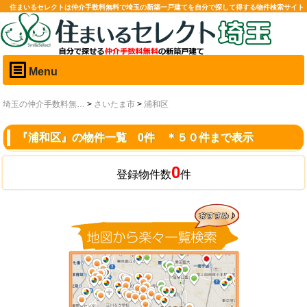
住まいるセレクトは仲介手数料無料で埼玉の新築一戸建てを自分で探して得する物件検索サイト
Menu
埼玉の仲介手数料無…
>
さいたま市
>
浦和区
『浦和区』の物件一覧 0件 ＊５０件まで表示
0
登録物件数
件